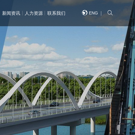
ENG
新闻资讯
人力资源
联系我们
重系列产品
重工程案列
快捷导航
快捷导航
快捷导航
快捷导航
快捷导航
快捷导航
/QUICK NAVIGATION
/QUICK NAVIGATION
/QUICK NAVIGATION
/QUICK NAVIGATION
/QUICK NAVIGATION
/QUICK NAVIGATION
芦系列
式起重机
单梁产品系列
通用门式起重机
双梁产品系列
钢铁冶金起重机
门式起重机系列
多功能起重机
简介
网络
MES系统
新闻
福利
地图
企业风采
国外网络
大数据平台
大方党建
职位需求
联系方式
企业文化
国内业绩
全自动抓斗起重机
招标公告
人才理念
详细信息
企业资质
国外业绩
语音控制系统
采购公示
招聘流程
重机系列
重机系列
智能小车系列
港口装卸起重机
配件销售
轨道交通起重机
荣誉
定位系统
活动
企业视频
远程控制系统
德孝爱心基金会
生产设备
组织架构
文件下载
结构系列产品
结构工程案列
桥梁
桥梁
高速桥梁
高速桥梁
景观桥梁
景观桥梁
单层钢结构厂房
单层钢结构厂房
结构厂房
结构厂房
非标钢结构
非标钢结构