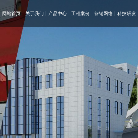
网站首页
关于我们
产品中心
工程案例
营销网络
科技研发
起
起
电动葫
通用桥
集团
国内
DF
公司
员工
在线
港口起
智能起
企业
防摇摆
员工
钢
钢
市政
市政
多层钢
多层钢