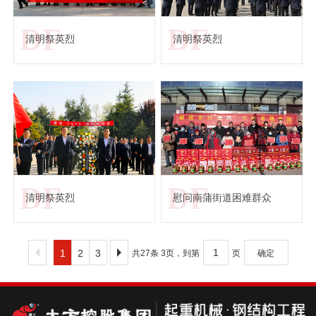
DF
DF
清明祭英烈
清明祭英烈
查看详情 →
查看详情 →
DF
DF
清明祭英烈
慰问南蒲街道困难群众
查看详情 →
查看详情 →
1
2
3
共27条 3页，到第
页
确定