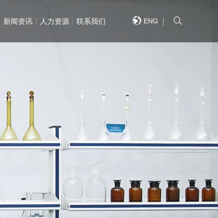
ENG
新闻资讯
人力资源
联系我们
重系列产品
重工程案列
快捷导航
快捷导航
快捷导航
快捷导航
快捷导航
快捷导航
/QUICK NAVIGATION
/QUICK NAVIGATION
/QUICK NAVIGATION
/QUICK NAVIGATION
/QUICK NAVIGATION
/QUICK NAVIGATION
芦系列
式起重机
单梁产品系列
通用门式起重机
双梁产品系列
钢铁冶金起重机
门式起重机系列
多功能起重机
简介
网络
MES系统
新闻
福利
地图
企业风采
国外网络
大数据平台
大方党建
职位需求
联系方式
企业文化
国内业绩
全自动抓斗起重机
招标公告
人才理念
详细信息
企业资质
国外业绩
语音控制系统
采购公示
招聘流程
重机系列
重机系列
智能小车系列
港口装卸起重机
配件销售
轨道交通起重机
荣誉
定位系统
活动
企业视频
远程控制系统
德孝爱心基金会
生产设备
组织架构
文件下载
结构系列产品
结构工程案列
桥梁
桥梁
高速桥梁
高速桥梁
景观桥梁
景观桥梁
单层钢结构厂房
单层钢结构厂房
结构厂房
结构厂房
非标钢结构
非标钢结构