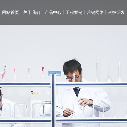
网站首页
关于我们
产品中心
工程案例
营销网络
科技研发
起
起
电动葫
通用桥
集团
国内
DF
公司
员工
在线
港口起
智能起
企业
防摇摆
员工
钢
钢
市政
市政
多层钢
多层钢