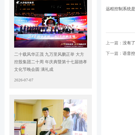
远程控制系统
上一篇：
没有
下一篇：
语音
二十载风华正茂 九万里风鹏正举 大方
控股集团二十周 年庆典暨第十七届德孝
文化节晚会圆 满礼成
2026-07-07