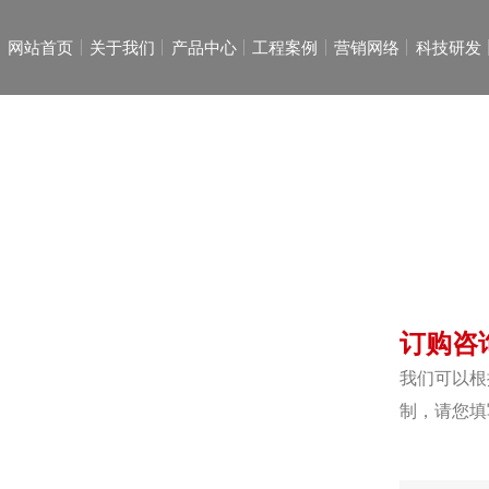
网站首页
关于我们
产品中心
工程案例
营销网络
科技研发
起
起
电动葫
通用桥
集团
国内
DF
公司
员工
在线
港口起
智能起
企业
防摇摆
员工
订购咨
钢
钢
我们可以根
制，请您填
市政
市政
多层钢
多层钢