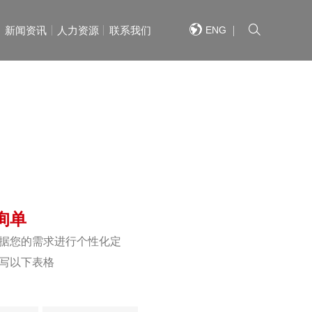
ENG
新闻资讯
人力资源
联系我们
重系列产品
重工程案列
快捷导航
快捷导航
快捷导航
快捷导航
快捷导航
快捷导航
/QUICK NAVIGATION
/QUICK NAVIGATION
/QUICK NAVIGATION
/QUICK NAVIGATION
/QUICK NAVIGATION
/QUICK NAVIGATION
芦系列
式起重机
单梁产品系列
通用门式起重机
双梁产品系列
钢铁冶金起重机
门式起重机系列
多功能起重机
简介
网络
MES系统
新闻
福利
地图
企业风采
国外网络
大数据平台
大方党建
职位需求
联系方式
企业文化
国内业绩
全自动抓斗起重机
招标公告
人才理念
详细信息
企业资质
国外业绩
语音控制系统
采购公示
招聘流程
重机系列
重机系列
智能小车系列
港口装卸起重机
配件销售
轨道交通起重机
荣誉
定位系统
活动
企业视频
远程控制系统
德孝爱心基金会
生产设备
组织架构
文件下载
询单
结构系列产品
结构工程案列
据您的需求进行个性化定
写以下表格
桥梁
桥梁
高速桥梁
高速桥梁
景观桥梁
景观桥梁
单层钢结构厂房
单层钢结构厂房
结构厂房
结构厂房
非标钢结构
非标钢结构